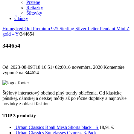
Prstene
Retiazky
Šiltovky
Články
Home
/
Iced Out Premium 925 Sterling Silver Letter Pendant Mini Z
gold – Y
/
344654
344654
Od
|
2023-08-09T18:16:51+02:00
16 novembra, 2020
|
Komentáre
vypnuté
na 344654
Štýlový internetový obchod plný trendy oblečenia. Od klasickej
pánskej, dámskej a detskej módy až po rôzne doplnky a najnovšie
novinky z oblasti fashion.
TOP 3 produkty
Urban Classics Bball Mesh Shorts black - S
18,91
€
Urban Classics Sunglasses Cypress 3-Pack