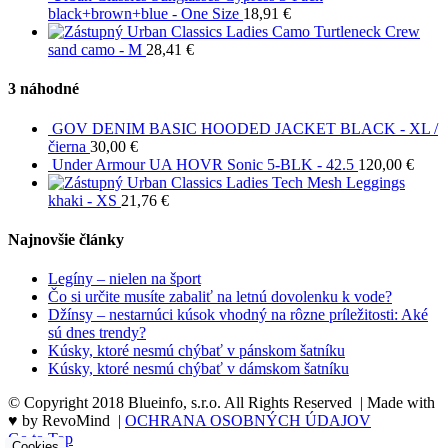
black+brown+blue - One Size
18,91
€
Urban Classics Ladies Camo Turtleneck Crew
sand camo - M
28,41
€
3 náhodné
GOV DENIM BASIC HOODED JACKET BLACK - XL /
čierna
30,00
€
Under Armour UA HOVR Sonic 5-BLK - 42.5
120,00
€
Urban Classics Ladies Tech Mesh Leggings
khaki - XS
21,76
€
Najnovšie články
Legíny – nielen na šport
Čo si určite musíte zabaliť na letnú dovolenku k vode?
Džínsy – nestarnúci kúsok vhodný na rôzne príležitosti: Aké
sú dnes trendy?
Kúsky, ktoré nesmú chýbať v pánskom šatníku
Kúsky, ktoré nesmú chýbať v dámskom šatníku
© Copyright 2018 Blueinfo, s.r.o. All Rights Reserved | Made with
♥ by RevoMind |
OCHRANA OSOBNÝCH ÚDAJOV
Go to Top
Cookies