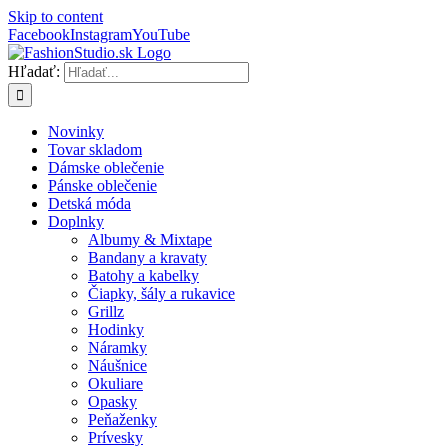
Skip to content
Facebook
Instagram
YouTube
Hľadať:
Novinky
Tovar skladom
Dámske oblečenie
Pánske oblečenie
Detská móda
Doplnky
Albumy & Mixtape
Bandany a kravaty
Batohy a kabelky
Čiapky, šály a rukavice
Grillz
Hodinky
Náramky
Náušnice
Okuliare
Opasky
Peňaženky
Prívesky