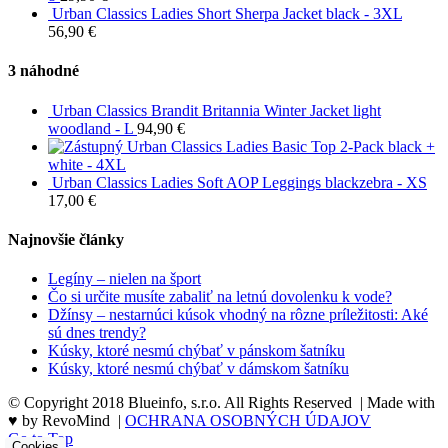
Urban Classics Ladies Short Sherpa Jacket black - 3XL
56,90
€
3 náhodné
Urban Classics Brandit Britannia Winter Jacket light
woodland - L
94,90
€
Urban Classics Ladies Basic Top 2-Pack black +
white - 4XL
Urban Classics Ladies Soft AOP Leggings blackzebra - XS
17,00
€
Najnovšie články
Legíny – nielen na šport
Čo si určite musíte zabaliť na letnú dovolenku k vode?
Džínsy – nestarnúci kúsok vhodný na rôzne príležitosti: Aké
sú dnes trendy?
Kúsky, ktoré nesmú chýbať v pánskom šatníku
Kúsky, ktoré nesmú chýbať v dámskom šatníku
© Copyright 2018 Blueinfo, s.r.o. All Rights Reserved | Made with
♥ by RevoMind |
OCHRANA OSOBNÝCH ÚDAJOV
Go to Top
Cookies