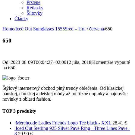
Prstene
Retiazky
Šiltovky
Články
Home
/
Iced Out Sunglasses 1555Sred – Uni / červená
/
650
650
Od
|
2023-08-09T00:04:27+02:00
12 júla, 2018
|
Komentáre vypnuté
na 650
Štýlový internetový obchod plný trendy oblečenia. Od klasickej
pánskej, dámskej a detskej módy až po rôzne doplnky a najnovšie
novinky z oblasti fashion.
TOP 3 produkty
Merchcode Ladies Friends Logo Tee black - XXL
28,41
€
Iced Out Sterling 925 Silver Pave Ring - Three Lines Pave -
8
29,90
€