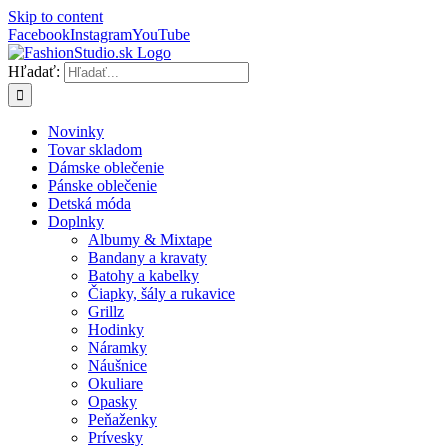
Skip to content
Facebook
Instagram
YouTube
Hľadať:
Novinky
Tovar skladom
Dámske oblečenie
Pánske oblečenie
Detská móda
Doplnky
Albumy & Mixtape
Bandany a kravaty
Batohy a kabelky
Čiapky, šály a rukavice
Grillz
Hodinky
Náramky
Náušnice
Okuliare
Opasky
Peňaženky
Prívesky