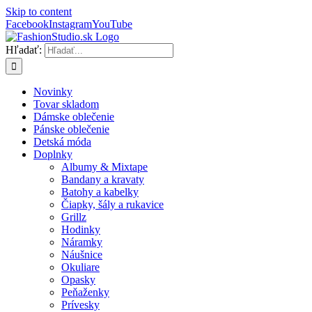
Skip to content
Facebook
Instagram
YouTube
Hľadať:
Novinky
Tovar skladom
Dámske oblečenie
Pánske oblečenie
Detská móda
Doplnky
Albumy & Mixtape
Bandany a kravaty
Batohy a kabelky
Čiapky, šály a rukavice
Grillz
Hodinky
Náramky
Náušnice
Okuliare
Opasky
Peňaženky
Prívesky