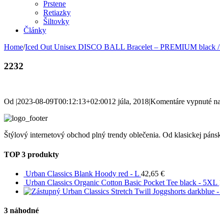
Prstene
Retiazky
Šiltovky
Články
Home
/
Iced Out Unisex DISCO BALL Bracelet – PREMIUM black / si
2232
Od
|
2023-08-09T00:12:13+02:00
12 júla, 2018
|
Komentáre vypnuté
na
Štýlový internetový obchod plný trendy oblečenia. Od klasickej pánsk
TOP 3 produkty
Urban Classics Blank Hoody red - L
42,65
€
Urban Classics Organic Cotton Basic Pocket Tee black - 5XL
Urban Classics Stretch Twill Joggshorts darkblue 
3 náhodné