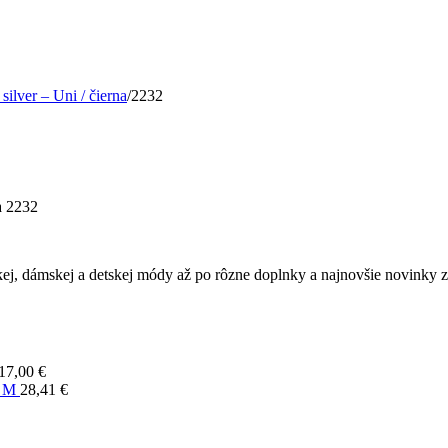
lver – Uni / čierna
/
2232
 2232
ej, dámskej a detskej módy až po rôzne doplnky a najnovšie novinky z 
17,00
€
- M
28,41
€