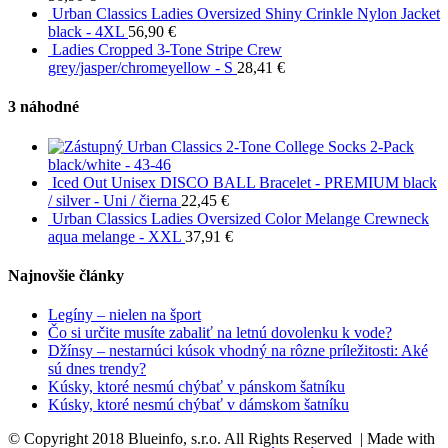
Urban Classics Ladies Oversized Shiny Crinkle Nylon Jacket
black - 4XL
56,90
€
Ladies Cropped 3-Tone Stripe Crew
grey/jasper/chromeyellow - S
28,41
€
3 náhodné
Urban Classics 2-Tone College Socks 2-Pack
black/white - 43-46
Iced Out Unisex DISCO BALL Bracelet - PREMIUM black
/ silver - Uni / čierna
22,45
€
Urban Classics Ladies Oversized Color Melange Crewneck
aqua melange - XXL
37,91
€
Najnovšie články
Legíny – nielen na šport
Čo si určite musíte zabaliť na letnú dovolenku k vode?
Džínsy – nestarnúci kúsok vhodný na rôzne príležitosti: Aké
sú dnes trendy?
Kúsky, ktoré nesmú chýbať v pánskom šatníku
Kúsky, ktoré nesmú chýbať v dámskom šatníku
© Copyright 2018 Blueinfo, s.r.o. All Rights Reserved | Made with