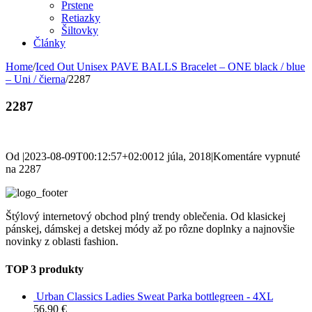
Prstene
Retiazky
Šiltovky
Články
Home
/
Iced Out Unisex PAVE BALLS Bracelet – ONE black / blue
– Uni / čierna
/
2287
2287
Od
|
2023-08-09T00:12:57+02:00
12 júla, 2018
|
Komentáre vypnuté
na 2287
Štýlový internetový obchod plný trendy oblečenia. Od klasickej
pánskej, dámskej a detskej módy až po rôzne doplnky a najnovšie
novinky z oblasti fashion.
TOP 3 produkty
Urban Classics Ladies Sweat Parka bottlegreen - 4XL
56,90
€