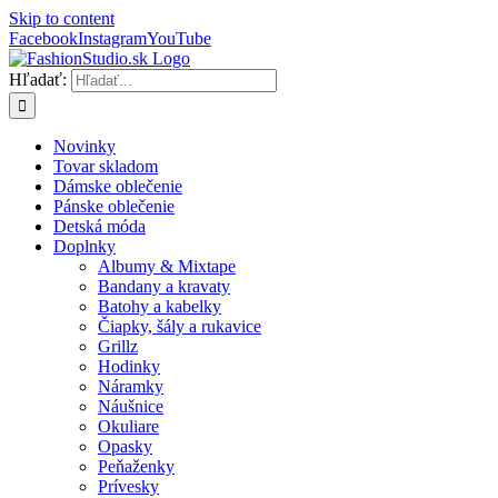
Skip to content
Facebook
Instagram
YouTube
Hľadať:
Novinky
Tovar skladom
Dámske oblečenie
Pánske oblečenie
Detská móda
Doplnky
Albumy & Mixtape
Bandany a kravaty
Batohy a kabelky
Čiapky, šály a rukavice
Grillz
Hodinky
Náramky
Náušnice
Okuliare
Opasky
Peňaženky
Prívesky