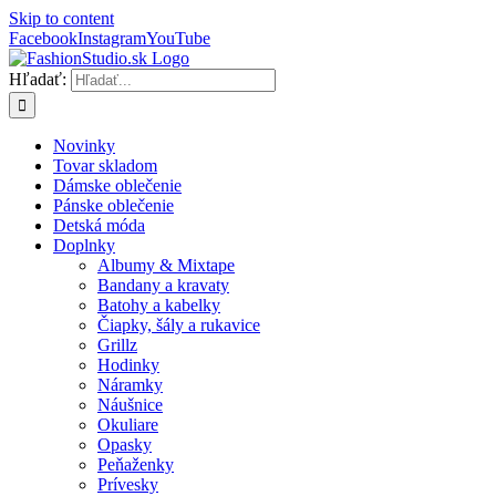
Skip to content
Facebook
Instagram
YouTube
Hľadať:
Novinky
Tovar skladom
Dámske oblečenie
Pánske oblečenie
Detská móda
Doplnky
Albumy & Mixtape
Bandany a kravaty
Batohy a kabelky
Čiapky, šály a rukavice
Grillz
Hodinky
Náramky
Náušnice
Okuliare
Opasky
Peňaženky
Prívesky