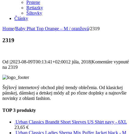
Prstene
Retiazky
Šiltovky
Články
Home
/
Baby Phat Top Orange – M / oranžová
/
2319
2319
Od
|
2023-08-09T00:13:41+02:00
12 júla, 2018
|
Komentáre vypnuté
na 2319
Štýlový internetový obchod plný trendy oblečenia. Od klasickej
pánskej, dámskej a detskej módy až po rôzne doplnky a najnovšie
novinky z oblasti fashion.
TOP 3 produkty
Urban Classics Brandit Short Sleeves US Shirt navy - 6XL
23,65
€
Urban Classics Ladies Sherpa Mix Puffer Jacket black - M