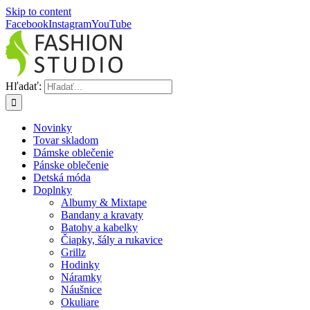
Skip to content
Facebook
Instagram
YouTube
Hľadať:
Novinky
Tovar skladom
Dámske oblečenie
Pánske oblečenie
Detská móda
Doplnky
Albumy & Mixtape
Bandany a kravaty
Batohy a kabelky
Čiapky, šály a rukavice
Grillz
Hodinky
Náramky
Náušnice
Okuliare