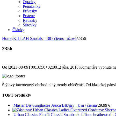
Opasky
Peňaženky
Prívesky
Prstene
Retiazky
Šiltovky
Články
Home
/
KILLAH Sandals – 38 / čierno-ružová
/
2356
2356
Od
|
2023-08-09T00:16:50+02:00
12 júla, 2018
|
Komentáre vypnuté
na
Štýlový internetový obchod plný trendy oblečenia. Od klasickej pánsk
TOP 3 produkty
Master Dis Sunglasses Jesica Blk/gry - Uni / čierna
29,99
€
Urban Classics Ladies Oversized Corduroy Sherpa 
Urban Classics Flexfit Classic Snapback 2-Tone heather/red -