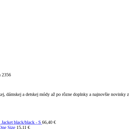
 2356
ej, dámskej a detskej módy až po rôzne doplnky a najnovšie novinky z 
Jacket black/black - S
66,40
€
 One Size
15,11
€