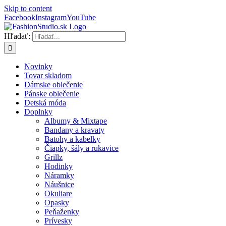
Skip to content
Facebook
Instagram
YouTube
Hľadať:
Novinky
Tovar skladom
Dámske oblečenie
Pánske oblečenie
Detská móda
Doplnky
Albumy & Mixtape
Bandany a kravaty
Batohy a kabelky
Čiapky, šály a rukavice
Grillz
Hodinky
Náramky
Náušnice
Okuliare
Opasky
Peňaženky
Prívesky