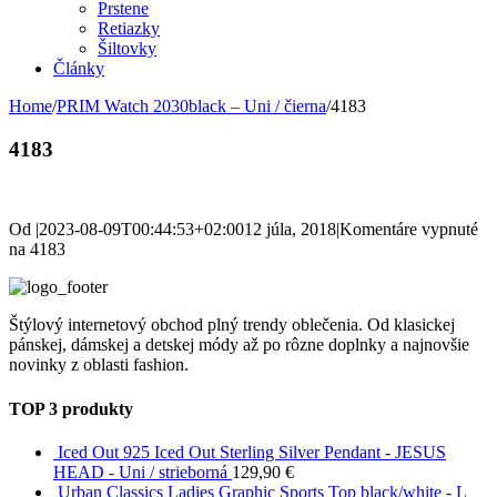
Prstene
Retiazky
Šiltovky
Články
Home
/
PRIM Watch 2030black – Uni / čierna
/
4183
4183
Od
|
2023-08-09T00:44:53+02:00
12 júla, 2018
|
Komentáre vypnuté
na 4183
Štýlový internetový obchod plný trendy oblečenia. Od klasickej
pánskej, dámskej a detskej módy až po rôzne doplnky a najnovšie
novinky z oblasti fashion.
TOP 3 produkty
Iced Out 925 Iced Out Sterling Silver Pendant - JESUS
HEAD - Uni / strieborná
129,90
€
Urban Classics Ladies Graphic Sports Top black/white - L