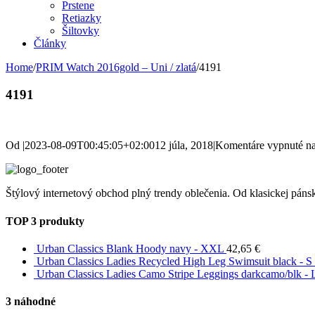
Prstene
Retiazky
Šiltovky
Články
Home
/
PRIM Watch 2016gold – Uni / zlatá
/
4191
4191
Od
|
2023-08-09T00:45:05+02:00
12 júla, 2018
|
Komentáre vypnuté
na
Štýlový internetový obchod plný trendy oblečenia. Od klasickej pánsk
TOP 3 produkty
Urban Classics Blank Hoody navy - XXL
42,65
€
Urban Classics Ladies Recycled High Leg Swimsuit black - S
Urban Classics Ladies Camo Stripe Leggings darkcamo/blk - 
3 náhodné