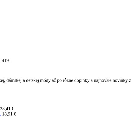
 4191
ej, dámskej a detskej módy až po rôzne doplnky a najnovšie novinky z 
28,41
€
L
18,91
€