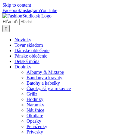
Skip to content
Facebook
Instagram
YouTube
Hľadať:
Novinky
Tovar skladom
Dámske oblečenie
Pánske oblečenie
Detská móda
Doplnky
Albumy & Mixtape
Bandany a kravaty
Batohy a kabelky
Čiapky, šály a rukavice
Grillz
Hodinky
Náramky
Náušnice
Okuliare
Opasky
Peňaženky
Prívesky