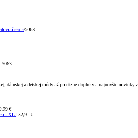
ovo-čierna
/
5063
 5063
ej, dámskej a detskej módy až po rôzne doplnky a najnovšie novinky z 
9,99
€
leo - XL
132,91
€