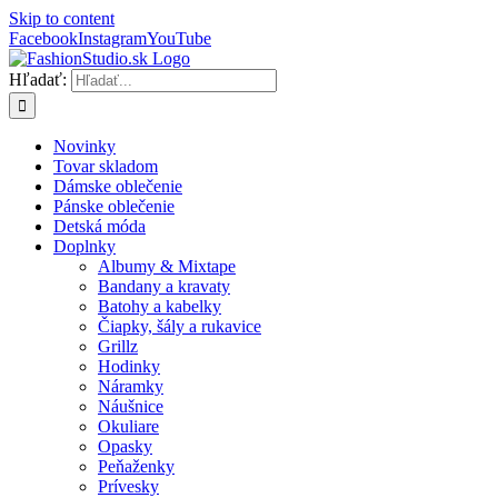
Skip to content
Facebook
Instagram
YouTube
Hľadať:
Novinky
Tovar skladom
Dámske oblečenie
Pánske oblečenie
Detská móda
Doplnky
Albumy & Mixtape
Bandany a kravaty
Batohy a kabelky
Čiapky, šály a rukavice
Grillz
Hodinky
Náramky
Náušnice
Okuliare
Opasky
Peňaženky
Prívesky