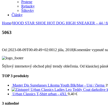
Prstene
Retiazky
Šiltovky
Články
Home
/
HOOD STAR SHOE HOT DOG HIGH SNEAKER – 44 / fial
5063
Od
|
2023-08-09T00:49:49+02:00
12 júla, 2018
|
Komentáre vypnuté
na
Štýlový internetový obchod plný trendy oblečenia. Od klasickej pánsk
TOP 3 produkty
Master Dis Sunglasses Likoma Youth Blk/blue - Uni / čierna
1
Urban Classics Ladies Leo Teddy Coat darkolive 
Urban Classics T-Shirt urban - 4XL
9,40
€
3 náhodné