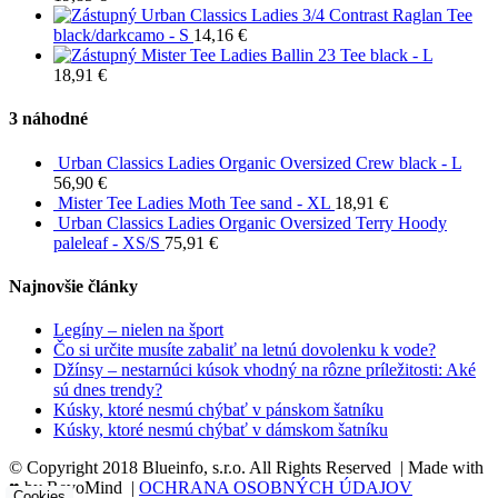
Urban Classics Ladies 3/4 Contrast Raglan Tee
black/darkcamo - S
14,16
€
Mister Tee Ladies Ballin 23 Tee black - L
18,91
€
3 náhodné
Urban Classics Ladies Organic Oversized Crew black - L
56,90
€
Mister Tee Ladies Moth Tee sand - XL
18,91
€
Urban Classics Ladies Organic Oversized Terry Hoody
paleleaf - XS/S
75,91
€
Najnovšie články
Legíny – nielen na šport
Čo si určite musíte zabaliť na letnú dovolenku k vode?
Džínsy – nestarnúci kúsok vhodný na rôzne príležitosti: Aké
sú dnes trendy?
Kúsky, ktoré nesmú chýbať v pánskom šatníku
Kúsky, ktoré nesmú chýbať v dámskom šatníku
© Copyright 2018 Blueinfo, s.r.o. All Rights Reserved | Made with
♥ by RevoMind |
OCHRANA OSOBNÝCH ÚDAJOV
Cookies