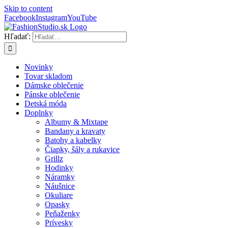
Skip to content
Facebook
Instagram
YouTube
Hľadať:
Novinky
Tovar skladom
Dámske oblečenie
Pánske oblečenie
Detská móda
Doplnky
Albumy & Mixtape
Bandany a kravaty
Batohy a kabelky
Čiapky, šály a rukavice
Grillz
Hodinky
Náramky
Náušnice
Okuliare
Opasky
Peňaženky
Prívesky