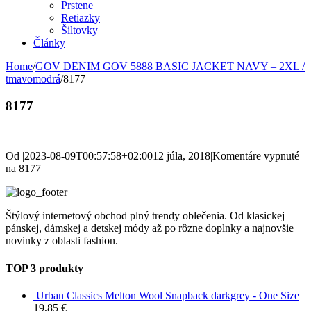
Prstene
Retiazky
Šiltovky
Články
Home
/
GOV DENIM GOV 5888 BASIC JACKET NAVY – 2XL /
tmavomodrá
/
8177
8177
Od
|
2023-08-09T00:57:58+02:00
12 júla, 2018
|
Komentáre vypnuté
na 8177
Štýlový internetový obchod plný trendy oblečenia. Od klasickej
pánskej, dámskej a detskej módy až po rôzne doplnky a najnovšie
novinky z oblasti fashion.
TOP 3 produkty
Urban Classics Melton Wool Snapback darkgrey - One Size
19,85
€