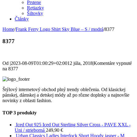
Prstene
Retiazky
Šiltovky
Články
Home
/
Frank Ferry Logo Shirt Sky Blue – S / modrá
/
8377
8377
Od
|
2023-08-09T01:00:29+02:00
12 júla, 2018
|
Komentáre vypnuté
na 8377
Štýlový internetový obchod plný trendy oblečenia. Od klasickej
pánskej, dámskej a detskej módy až po rôzne doplnky a najnovšie
novinky z oblasti fashion.
TOP 3 produkty
Iced Out 925 Iced Out Sterling Silver Cross - PAVE XXL -
Uni / strieborná
249,90
€
Urban Classics Ladies Interlock Short Hoody jasper - M