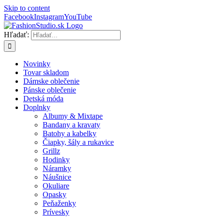
Skip to content
Facebook
Instagram
YouTube
Hľadať:
Novinky
Tovar skladom
Dámske oblečenie
Pánske oblečenie
Detská móda
Doplnky
Albumy & Mixtape
Bandany a kravaty
Batohy a kabelky
Čiapky, šály a rukavice
Grillz
Hodinky
Náramky
Náušnice
Okuliare
Opasky
Peňaženky
Prívesky