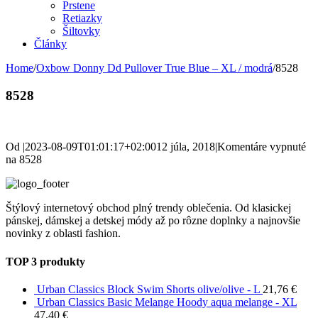
Prstene
Retiazky
Šiltovky
Články
Home
/
Oxbow Donny Dd Pullover True Blue – XL / modrá
/
8528
8528
Od
|
2023-08-09T01:01:17+02:00
12 júla, 2018
|
Komentáre vypnuté
na 8528
Štýlový internetový obchod plný trendy oblečenia. Od klasickej
pánskej, dámskej a detskej módy až po rôzne doplnky a najnovšie
novinky z oblasti fashion.
TOP 3 produkty
Urban Classics Block Swim Shorts olive/olive - L
21,76
€
Urban Classics Basic Melange Hoody aqua melange - XL
47,40
€