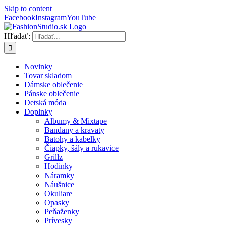
Skip to content
Facebook
Instagram
YouTube
Hľadať:
Novinky
Tovar skladom
Dámske oblečenie
Pánske oblečenie
Detská móda
Doplnky
Albumy & Mixtape
Bandany a kravaty
Batohy a kabelky
Čiapky, šály a rukavice
Grillz
Hodinky
Náramky
Náušnice
Okuliare
Opasky
Peňaženky
Prívesky