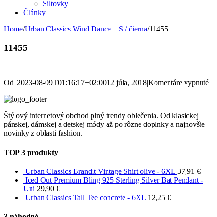
Šiltovky
Články
Home
/
Urban Classics Wind Dance – S / čierna
/
11455
11455
na
Od
|
2023-08-09T01:16:17+02:00
12 júla, 2018
|
Komentáre vypnuté
11
Štýlový internetový obchod plný trendy oblečenia. Od klasickej
pánskej, dámskej a detskej módy až po rôzne doplnky a najnovšie
novinky z oblasti fashion.
TOP 3 produkty
Urban Classics Brandit Vintage Shirt olive - 6XL
37,91
€
Iced Out Premium Bling 925 Sterling Silver Bat Pendant -
Uni
29,90
€
Urban Classics Tall Tee concrete - 6XL
12,25
€
3 náhodné