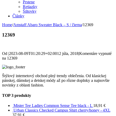
Prstene
Retiazky
Šiltovky
Články
Home
/
Amstaff Abaro Sweater Black – S / čierna
/
12369
12369
Od
|
2023-08-09T01:20:29+02:00
12 júla, 2018
|
Komentáre vypnuté
na 12369
Štýlový internetový obchod plný trendy oblečenia. Od klasickej
pánskej, dámskej a detskej módy až po rôzne doplnky a najnovšie
novinky z oblasti fashion.
TOP 3 produkty
Mister Tee Ladies Common Sense Tee black - L
18,91
€
Urban Classics Checked Campus Shirt cherry/honey - 4XL
37,91
€