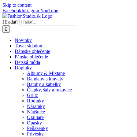
Skip to content
Facebook
Instagram
YouTube
Hľadať:
Novinky
Tovar skladom
Dámske oblečenie
Pánske oblečenie
Detská móda
Doplnky
Albumy & Mixtape
Bandany a kravaty
Batohy a kabelky
Čiapky, šály a rukavice
Grillz
Hodinky
Náramky
Náušnice
Okuliare
Opasky
Peňaženky
Prívesky