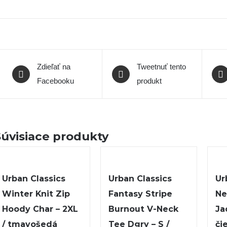
Zdieľať na
Tweetnuť tento
Facebooku
produkt
Súvisiace produkty
Urban Classics
Urban Classics
Ur
Winter Knit Zip
Fantasy Stripe
Ne
Hoody Char – 2XL
Burnout V-Neck
Ja
/ tmavošedá
Tee Dgry – S /
či