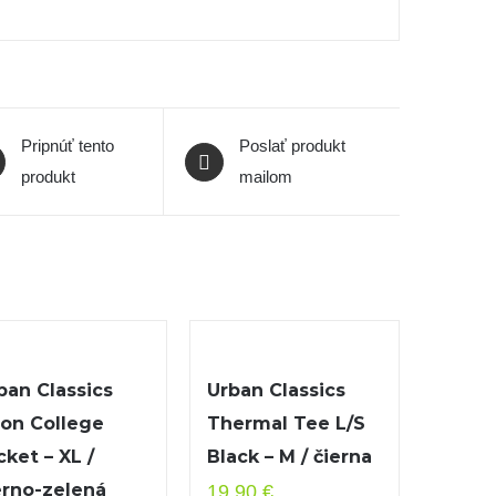
Pripnúť tento
Poslať produkt
produkt
mailom
ban Classics
Urban Classics
on College
Thermal Tee L/S
cket – XL /
Black – M / čierna
erno-zelená
19,90
€