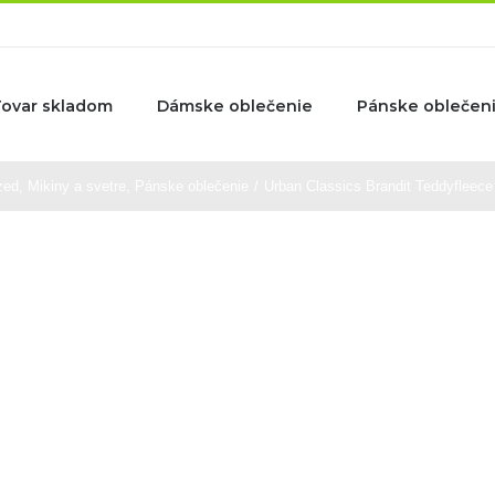
Tovar skladom
Dámske oblečenie
Pánske oblečen
zed
,
Mikiny a svetre
,
Pánske oblečenie
/
Urban Classics Brandit Teddyfleece