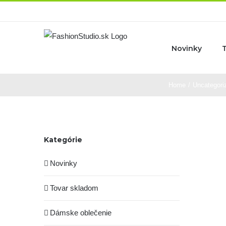
Skip
to
content
Novinky
Home
/
Uncategori
Kategórie
Novinky
Tovar skladom
Dámske oblečenie