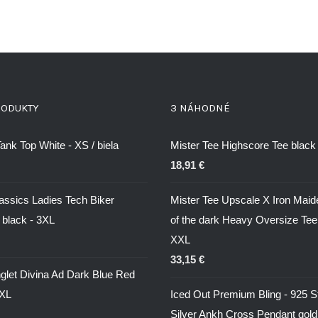
RODUKTY
3 NÁHODNÉ
nk Top White - XS / biela
Mister Tee Highscore Tee black 
18,91
€
assics Ladies Tech Biker
Mister Tee Upscale X Iron Maid
 black - 3XL
of the dark Heavy Oversize Tee
XXL
33,15
€
nglet Divina Ad Dark Blue Red
2XL
Iced Out Premium Bling - 925 St
Silver Ankh Cross Pendant gold