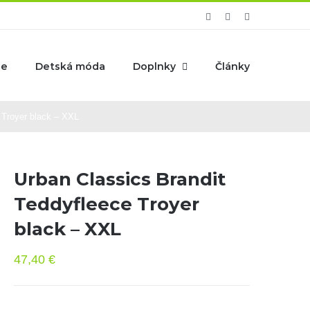
Facebook
Instagram
YouTube
ie
Detská móda
Doplnky
Články
 Troyer black – XXL
Urban Classics Brandit
Teddyfleece Troyer
black – XXL
47,40
€