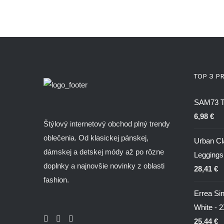
TOP 3 P
SAM73 Ta
6,98
€
Štýlový internetový obchod plný trendy
oblečenia. Od klasickej pánskej,
Urban Cl
dámskej a detskej módy až po rôzne
Leggings
doplnky a najnovšie novinky z oblasti
28,41
€
fashion.
Errea Si
White - 
25,44
€