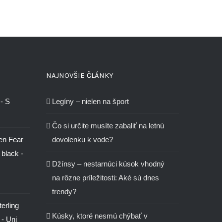
NAJNOVŠIE ČLÁNKY
- S
Legíny – nielen na šport
Čo si určite musíte zabaliť na letnú
en Fear
dovolenku k vode?
 black -
Džínsy – nestarnúci kúsok vhodný
na rôzne príležitosti: Aké sú dnes
trendy?
erling
Kúsky, ktoré nesmú chýbať v
 - Uni