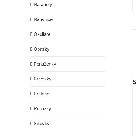
Náramky
Náušnice
Okuliare
Opasky
Peňaženky
Prívesky
Prstene
Retiazky
Šiltovky