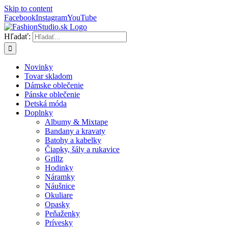
Skip to content
Facebook
Instagram
YouTube
Hľadať:
Novinky
Tovar skladom
Dámske oblečenie
Pánske oblečenie
Detská móda
Doplnky
Albumy & Mixtape
Bandany a kravaty
Batohy a kabelky
Čiapky, šály a rukavice
Grillz
Hodinky
Náramky
Náušnice
Okuliare
Opasky
Peňaženky
Prívesky