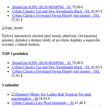
BustaGrip KING BGH-0830PNK - 41
79,90
€
Urban Classics Cut and Sew Sweatpants black - XL
42,65
€
Urban Classics Oversized Sweat Hoody rust orange - 3XL
37,91
€
Štýlový internetový obchod plný trendy oblečenia. Od klasickej
pánskej, dámskej a detskej módy až po rôzne doplnky a najnovšie
novinky z oblasti fashion.
TOP 3 produkty
BustaGrip KING BGH-0830PNK - 41
79,90
€
Urban Classics Cut and Sew Sweatpants black - XL
42,65
€
Urban Classics Oversized Sweat Hoody rust orange - 3XL
37,91
€
3 náhodné
Mister Tee Ladies Bali Tropical Tee pink
marshmallow - M
18,91
€
Urban Classics Lace Boot burgundy - 36
47,40
€