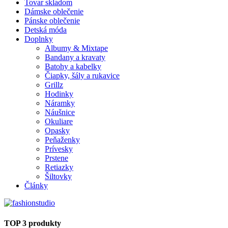
Tovar skladom
Dámske oblečenie
Pánske oblečenie
Detská móda
Doplnky
Albumy & Mixtape
Bandany a kravaty
Batohy a kabelky
Čiapky, šály a rukavice
Grillz
Hodinky
Náramky
Náušnice
Okuliare
Opasky
Peňaženky
Prívesky
Prstene
Retiazky
Šiltovky
Články
TOP 3 produkty