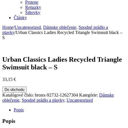
Prstene
Retiazky
Šiltovky
Články
Home
/
Uncategorized
,
Dámske oblečenie
,
Spodné prádlo a
plavky
/
Urban Classics Ladies Recycled Triangle Swimsuit black –
S
Urban Classics Ladies Recycled Triangle
Swimsuit black – S
33,15
€
Do obchodu
Katalógové číslo:
bronx-92732-12627304
Kategórie:
Dámske
oblečenie
,
Spodné prádlo a plavky
,
Uncategorized
Popis
Popis