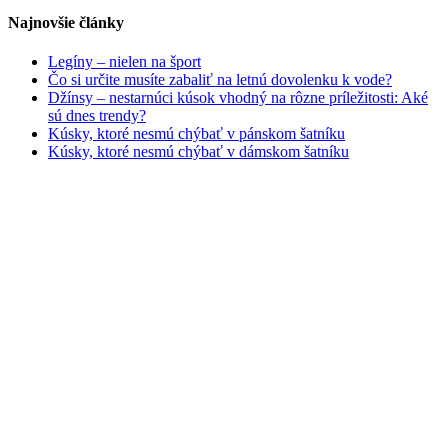
Najnovšie články
Legíny – nielen na šport
Čo si určite musíte zabaliť na letnú dovolenku k vode?
Džínsy – nestarnúci kúsok vhodný na rôzne príležitosti: Aké
sú dnes trendy?
Kúsky, ktoré nesmú chýbať v pánskom šatníku
Kúsky, ktoré nesmú chýbať v dámskom šatníku