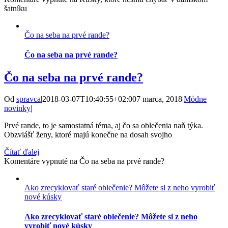
šatníku
Čo na seba na prvé rande?
Čo na seba na prvé rande?
Čo na seba na prvé rande?
Od
spravca
|
2018-03-07T10:40:55+02:00
7 marca, 2018
|
Módne
novinky
|
Prvé rande, to je samostatná téma, aj čo sa oblečenia naň týka.
Obzvlášť ženy, ktoré majú konečne na dosah svojho
Čítať ďalej
Komentáre vypnuté
na Čo na seba na prvé rande?
Ako zrecyklovať staré oblečenie? Môžete si z neho vyrobiť
nové kúsky
Ako zrecyklovať staré oblečenie? Môžete si z neho
vyrobiť nové kúsky