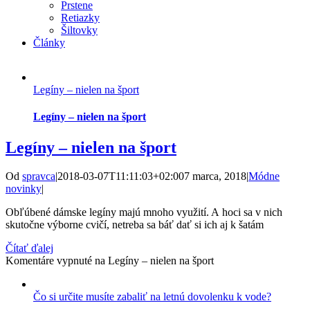
Prstene
Retiazky
Šiltovky
Články
Legíny – nielen na šport
Legíny – nielen na šport
Legíny – nielen na šport
Od
spravca
|
2018-03-07T11:11:03+02:00
7 marca, 2018
|
Módne
novinky
|
Obľúbené dámske legíny majú mnoho využití. A hoci sa v nich
skutočne výborne cvičí, netreba sa báť dať si ich aj k šatám
Čítať ďalej
Komentáre vypnuté
na Legíny – nielen na šport
Čo si určite musíte zabaliť na letnú dovolenku k vode?