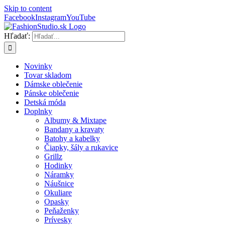
Skip to content
Facebook
Instagram
YouTube
Hľadať:
Novinky
Tovar skladom
Dámske oblečenie
Pánske oblečenie
Detská móda
Doplnky
Albumy & Mixtape
Bandany a kravaty
Batohy a kabelky
Čiapky, šály a rukavice
Grillz
Hodinky
Náramky
Náušnice
Okuliare
Opasky
Peňaženky
Prívesky