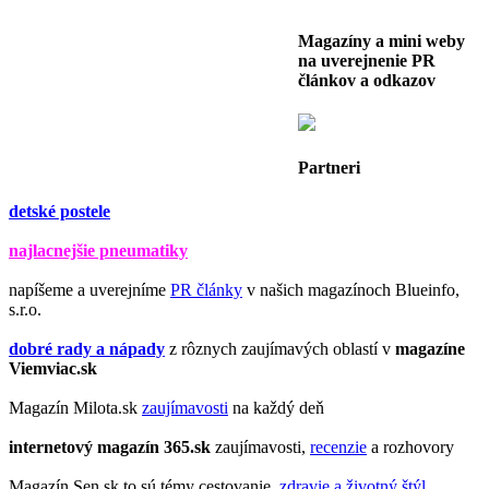
Magazíny a mini weby
na uverejnenie PR
článkov a odkazov
Partneri
detské postele
najlacnejšie pneumatiky
napíšeme a uverejníme
PR články
v našich magazínoch Blueinfo,
s.r.o.
dobré rady a nápady
z rôznych zaujímavých oblastí v
magazíne
Viemviac.sk
Magazín Milota.sk
zaujímavosti
na každý deň
internetový magazín
365.sk
zaujímavosti,
recenzie
a rozhovory
Magazín Sen.sk to sú témy cestovanie,
zdravie a životný štýl
.