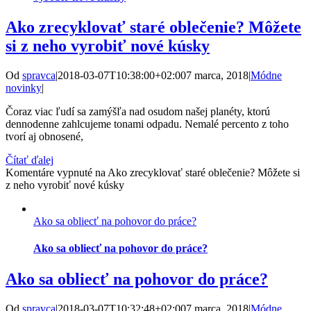
Ako zrecyklovať staré oblečenie? Môžete
si z neho vyrobiť nové kúsky
Od
spravca
|
2018-03-07T10:38:00+02:00
7 marca, 2018
|
Módne
novinky
|
Čoraz viac ľudí sa zamýšľa nad osudom našej planéty, ktorú
dennodenne zahlcujeme tonami odpadu. Nemalé percento z toho
tvorí aj obnosené,
Čítať ďalej
Komentáre vypnuté
na Ako zrecyklovať staré oblečenie? Môžete si
z neho vyrobiť nové kúsky
Ako sa obliecť na pohovor do práce?
Ako sa obliecť na pohovor do práce?
Ako sa obliecť na pohovor do práce?
Od
spravca
|
2018-03-07T10:32:48+02:00
7 marca, 2018
|
Módne