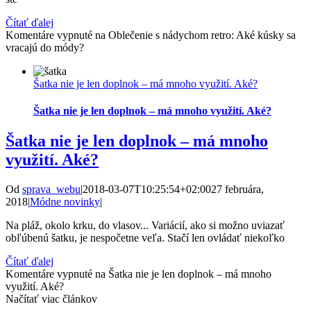
Čítať ďalej
Komentáre vypnuté
na Oblečenie s nádychom retro: Aké kúsky sa
vracajú do módy?
Šatka nie je len doplnok – má mnoho využití. Aké?
Šatka nie je len doplnok – má mnoho využití. Aké?
Šatka nie je len doplnok – má mnoho
využití. Aké?
Od
sprava_webu
|
2018-03-07T10:25:54+02:00
27 februára,
2018
|
Módne novinky
|
Na pláž, okolo krku, do vlasov... Variácií, ako si možno uviazať
obľúbenú šatku, je nespočetne veľa. Stačí len ovládať niekoľko
Čítať ďalej
Komentáre vypnuté
na Šatka nie je len doplnok – má mnoho
využití. Aké?
Načítať viac článkov