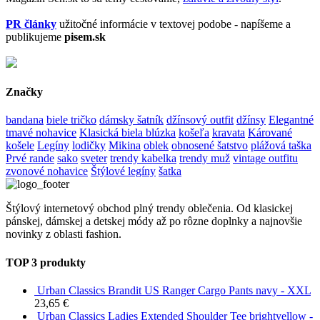
PR články
užitočné informácie v textovej podobe - napíšeme a
publikujeme
pisem.sk
Značky
bandana
biele tričko
dámsky šatník
džínsový outfit
džínsy
Elegantné
tmavé nohavice
Klasická biela blúzka
košeľa
kravata
Kárované
košele
Legíny
lodičky
Mikina
oblek
obnosené šatstvo
plážová taška
Prvé rande
sako
sveter
trendy kabelka
trendy muž
vintage outfitu
zvonové nohavice
Štýlové legíny
šatka
Štýlový internetový obchod plný trendy oblečenia. Od klasickej
pánskej, dámskej a detskej módy až po rôzne doplnky a najnovšie
novinky z oblasti fashion.
TOP 3 produkty
Urban Classics Brandit US Ranger Cargo Pants navy - XXL
23,65
€
Urban Classics Ladies Extended Shoulder Tee brightyellow -