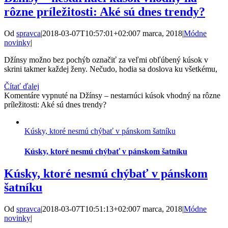
rôzne príležitosti: Aké sú dnes trendy?
Od
spravca
|
2018-03-07T10:57:01+02:00
7 marca, 2018
|
Módne
novinky
|
Džínsy možno bez pochýb označiť za veľmi obľúbený kúsok v
skrini takmer každej ženy. Nečudo, hodia sa doslova ku všetkému,
Čítať ďalej
Komentáre vypnuté
na Džínsy – nestarnúci kúsok vhodný na rôzne
príležitosti: Aké sú dnes trendy?
Kúsky, ktoré nesmú chýbať v pánskom šatníku
Kúsky, ktoré nesmú chýbať v pánskom šatníku
Kúsky, ktoré nesmú chýbať v pánskom
šatníku
Od
spravca
|
2018-03-07T10:51:13+02:00
7 marca, 2018
|
Módne
novinky
|