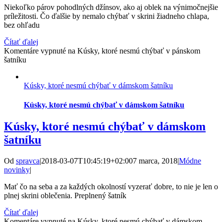
Niekoľko párov pohodlných džínsov, ako aj oblek na výnimočnejšie
príležitosti. Čo ďalšie by nemalo chýbať v skrini žiadneho chlapa,
bez ohľadu
Čítať ďalej
Komentáre vypnuté
na Kúsky, ktoré nesmú chýbať v pánskom
šatníku
Kúsky, ktoré nesmú chýbať v dámskom šatníku
Kúsky, ktoré nesmú chýbať v dámskom šatníku
Kúsky, ktoré nesmú chýbať v dámskom
šatníku
Od
spravca
|
2018-03-07T10:45:19+02:00
7 marca, 2018
|
Módne
novinky
|
Mať čo na seba a za každých okolností vyzerať dobre, to nie je len o
plnej skrini oblečenia. Preplnený šatník
Čítať ďalej
Komentáre vypnuté
na Kúsky, ktoré nesmú chýbať v dámskom