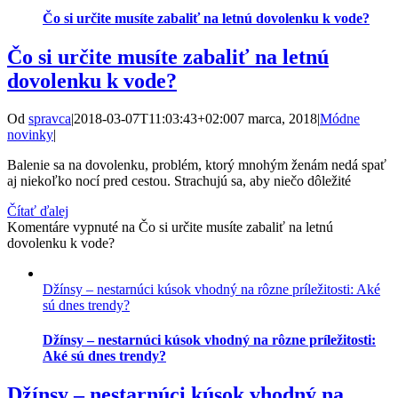
Čo si určite musíte zabaliť na letnú dovolenku k vode?
Čo si určite musíte zabaliť na letnú
dovolenku k vode?
Od
spravca
|
2018-03-07T11:03:43+02:00
7 marca, 2018
|
Módne
novinky
|
Balenie sa na dovolenku, problém, ktorý mnohým ženám nedá spať
aj niekoľko nocí pred cestou. Strachujú sa, aby niečo dôležité
Čítať ďalej
Komentáre vypnuté
na Čo si určite musíte zabaliť na letnú
dovolenku k vode?
Džínsy – nestarnúci kúsok vhodný na rôzne príležitosti: Aké
sú dnes trendy?
Džínsy – nestarnúci kúsok vhodný na rôzne príležitosti:
Aké sú dnes trendy?
Džínsy – nestarnúci kúsok vhodný na