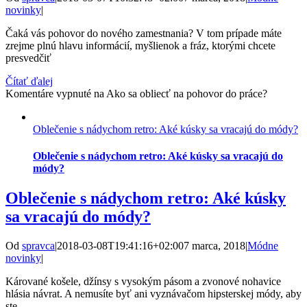
novinky
|
Čaká vás pohovor do nového zamestnania? V tom prípade máte
zrejme plnú hlavu informácií, myšlienok a fráz, ktorými chcete
presvedčiť
Čítať ďalej
Komentáre vypnuté
na Ako sa obliecť na pohovor do práce?
Oblečenie s nádychom retro: Aké kúsky sa vracajú do módy?
Oblečenie s nádychom retro: Aké kúsky sa vracajú do
módy?
Oblečenie s nádychom retro: Aké kúsky
sa vracajú do módy?
Od
spravca
|
2018-03-08T19:41:16+02:00
7 marca, 2018
|
Módne
novinky
|
Kárované košele, džínsy s vysokým pásom a zvonové nohavice
hlásia návrat. A nemusíte byť ani vyznávačom hipsterskej módy, aby
ste